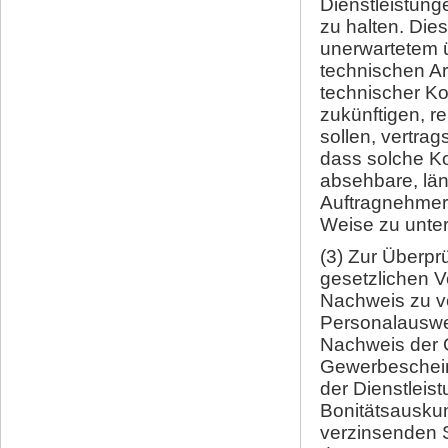
Dienstleistung
zu halten. Die
unerwartetem 
technischen Ar
technischer K
zukünftigen, r
sollen, vertra
dass solche Ko
absehbare, lä
Auftragnehmer
Weise zu unter
(3) Zur Überpr
gesetzlichen V
Nachweis zu ve
Personalauswei
Nachweis der G
Gewerbescheins
der Dienstleis
Bonitätsauskun
verzinsenden S