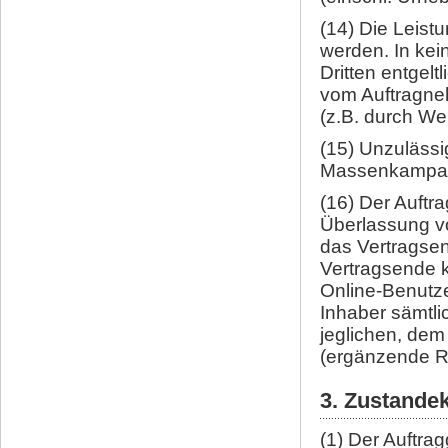
(14) Die Leist
werden. In kei
Dritten entgelt
vom Auftragneh
(z.B. durch We
(15) Unzulässi
Massenkampagn
(16) Der Auftr
Überlassung v
das Vertragsen
Vertragsende k
Online-Benutze
Inhaber sämtl
jeglichen, dem
(ergänzende R
3. Zustande
(1) Der Auftrag