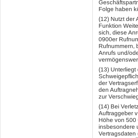
Geschäftspartn
Folge haben k
(12) Nutzt der
Funktion Weiter
sich, diese An
0900er Rufnumm
Rufnummern, b
Anrufs und/od
vermögenswerte
(13) Unterliegt
Schweigepflich
der Vertragserf
den Auftragneh
zur Verschwiege
(14) Bei Verle
Auftraggeber ve
Höhe von 500 €
insbesondere u
Vertragsdaten 