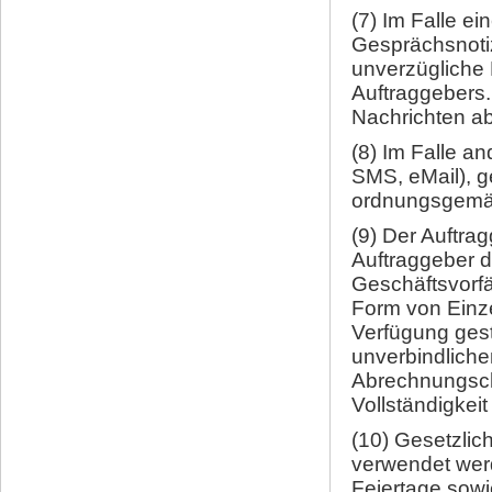
(7) Im Falle e
Gesprächsnotiz
unverzügliche 
Auftraggebers.
Nachrichten ab
(8) Im Falle a
SMS, eMail), g
ordnungsgemäß
(9) Der Auftra
Auftraggeber 
Geschäftsvorfä
Form von Einz
Verfügung gest
unverbindliche
Abrechnungscha
Vollständigkeit 
(10) Gesetzlic
verwendet werd
Feiertage sowi