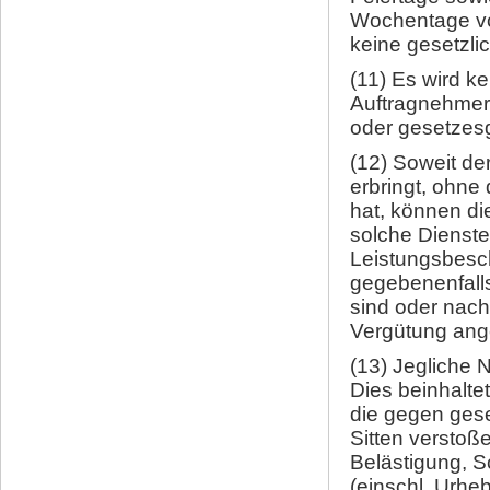
Wochentage von
keine gesetzli
(11) Es wird k
Auftragnehmer 
oder gesetzes
(12) Soweit de
erbringt, ohne
hat, können die
solche Dienste 
Leistungsbesc
gegebenenfall
sind oder nac
Vergütung ang
(13) Jegliche 
Dies beinhalte
die gegen gese
Sitten verstoß
Belästigung, S
(einschl. Urheb