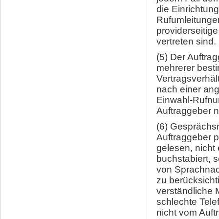
die Einrichtun
Rufumleitunge
providerseitig
vertreten sind.
(5) Der Auftrag
mehrerer best
Vertragsverhäl
nach einer an
Einwahl-Rufnu
Auftraggeber n
(6) Gesprächsn
Auftraggeber 
gelesen, nicht
buchstabiert, 
von Sprachnach
zu berücksicht
verständliche 
schlechte Tele
nicht vom Auft