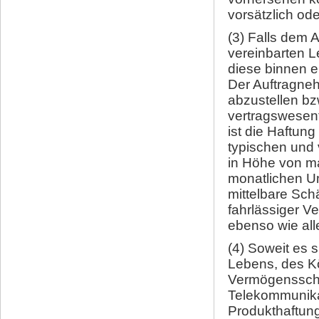
vorsätzlich ode
(3) Falls dem A
vereinbarten L
diese binnen e
Der Auftragne
abzustellen bz
vertragswesentl
ist die Haftun
typischen und
in Höhe von ma
monatlichen U
mittelbare Sch
fahrlässiger V
ebenso wie al
(4) Soweit es 
Lebens, des K
Vermögensschä
Telekommunika
Produkthaftung