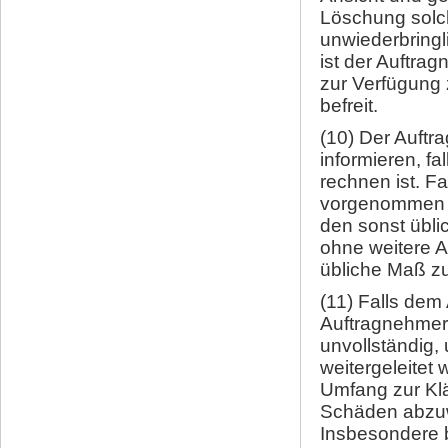
Löschung solch
unwiederbringl
ist der Auftra
zur Verfügung 
befreit.
(10) Der Auftra
informieren, f
rechnen ist. F
vorgenommen h
den sonst übli
ohne weitere A
übliche Maß z
(11) Falls dem
Auftragnehmer
unvollständig, 
weitergeleitet 
Umfang zur Klä
Schäden abzuwe
Insbesondere b