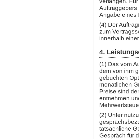
verlangen. Für
Auftraggebers 
Angabe eines P
(4) Der Auftra
zum Vertragssc
innerhalb eine
4. Leistung
(1) Das vom Au
dem von ihm ge
gebuchten Opti
monatlichen G
Preise sind de
entnehmen und 
Mehrwertsteue
(2) Unter nut
gesprächsbezo
tatsächliche G
Gespräch für d