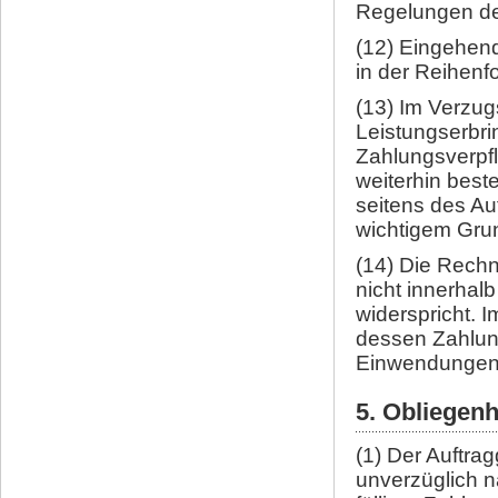
Regelungen d
(12) Eingehend
in der Reihenf
(13) Im Verzugs
Leistungserbri
Zahlungsverpfl
weiterhin best
seitens des A
wichtigem Grun
(14) Die Rechn
nicht innerhal
widerspricht. 
dessen Zahlung
Einwendungen n
5. Obliegen
(1) Der Auftra
unverzüglich 