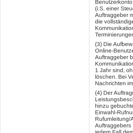
Benutzerkonto 
(i.S. einer Ste
Auftraggeber mi
die vollständig
Kommunikation
Terminierungen,
(3) Die Aufbe
Online-Benutze
Auftraggeber b
Kommunikations
1 Jahr sind, o
löschen. Bei V
Nachrichten im
(4) Der Auftra
Leistungsbesch
hinzu gebucht
Einwahl-Rufnu
Rufumleitung/A
Auftraggebers 
jedem Fall dem