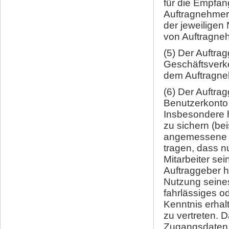
für die Empfan
Auftragnehmer
der jeweiligen 
von Auftragne
(5) Der Auftra
Geschäftsverke
dem Auftragne
(6) Der Auftra
Benutzerkonto 
Insbesondere h
zu sichern (be
angemessene M
tragen, dass nu
Mitarbeiter s
Auftraggeber h
Nutzung seine
fahrlässiges o
Kenntnis erhal
zu vertreten. 
Zugangsdaten 