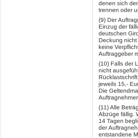
denen sich der
trennen oder u
(9) Der Auftra
Einzug der fä
deutschen Giro
Deckung nicht 
keine Verpflic
Auftraggeber m
(10) Falls der
nicht ausgefüh
Rücklastschrif
jeweils 15,- E
Die Geltendma
Auftragnehmers
(11) Alle Betr
Abzüge fällig.
14 Tagen beglic
der Auftragneh
entstandene M