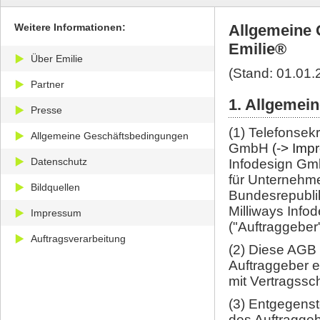
Weitere Informationen:
Allgemeine 
Emilie®
Über Emilie
(Stand: 01.01.
Partner
1. Allgemei
Presse
(1) Telefonsekr
Allgemeine Geschäftsbedingungen
GmbH
(-> Imp
Datenschutz
Infodesign Gmb
für Unternehme
Bildquellen
Bundesrepublik
Milliways Inf
Impressum
("Auftraggeber"
Auftragsverarbeitung
(2) Diese AGB
Auftraggeber e
mit Vertragssc
(3) Entgegens
des Auftraggeb