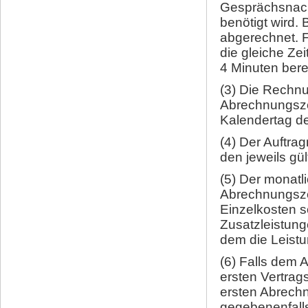
Gesprächsnach
benötigt wird
abgerechnet. 
die gleiche Ze
4 Minuten bere
(3) Die Rechnu
Abrechnungsze
Kalendertag de
(4) Der Auftra
den jeweils gü
(5) Der monatl
Abrechnungsze
Einzelkosten s
Zusatzleistun
dem die Leistu
(6) Falls dem 
ersten Vertrag
ersten Abrechn
gegebenenfall