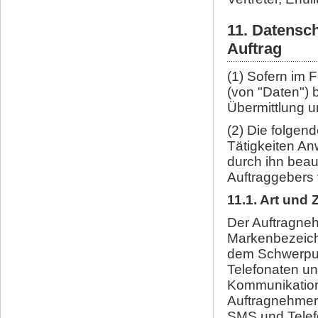
11. Datensc
Auftrag
(1) Sofern im 
(von "Daten") 
Übermittlung 
(2) Die folgen
Tätigkeiten An
durch ihn bea
Auftraggebers 
11.1. Art und
Der Auftragneh
Markenbezeich
dem Schwerpun
Telefonaten u
Kommunikation 
Auftragnehmer 
SMS und Telef