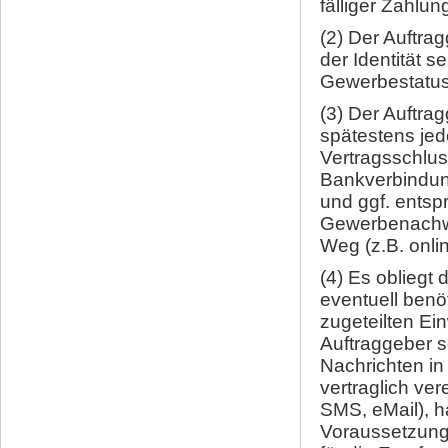
fälliger Zahlun
(2) Der Auftrag
der Identität s
Gewerbestatus z
(3) Der Auftra
spätestens jed
Vertragsschlus
Bankverbindung
und ggf. ents
Gewerbenachwe
Weg (z.B. onlin
(4) Es obliegt
eventuell benö
zugeteilten Ein
Auftraggeber s
Nachrichten in
vertraglich ve
SMS, eMail), h
Voraussetzung